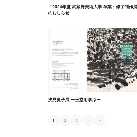
『2024年度 武蔵野美術大学 卒業・修了制作
のおしらせ
浅見貴子展 ー玉堂を学ぶー
2
3
›
»
1