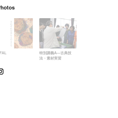
Photos
FAL
特別講義A—古典技
法・素材実習