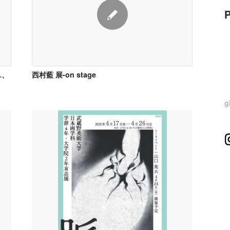
ス、
西村藍 展-on stage
g