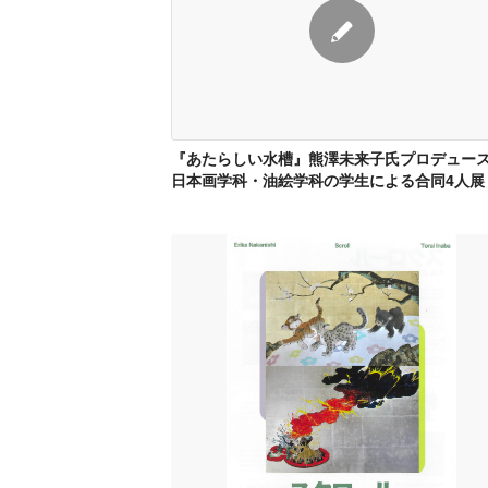
『あたらしい水槽』熊澤未来子氏プロデュー
日本画学科・油絵学科の学生による合同4人展