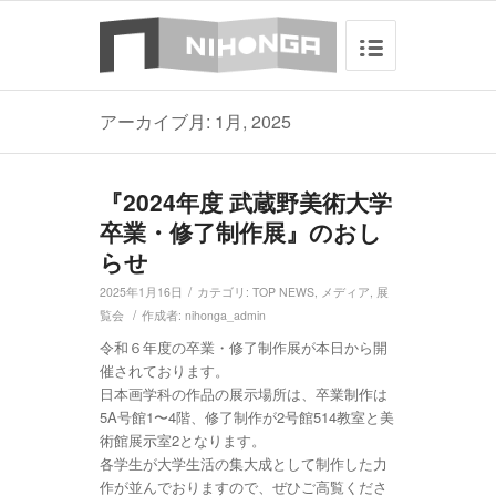
アーカイブ月: 1月, 2025
『2024年度 武蔵野美術大学
卒業・修了制作展』のおし
らせ
/
2025年1月16日
カテゴリ:
TOP NEWS
,
メディア
,
展
/
覧会
作成者:
nihonga_admin
令和６年度の卒業・修了制作展が本日から開
催されております。
日本画学科の作品の展示場所は、卒業制作は
5A号館1〜4階、修了制作が2号館514教室と美
術館展示室2となります。
各学生が大学生活の集大成として制作した力
作が並んでおりますので、ぜひご高覧くださ