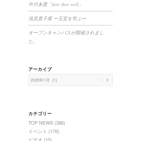
中川未貴「fare thee well」
浅見貴子展 ー玉堂を学ぶー
オープンキャンパスが開催されまし
た。
アーカイブ
カテゴリー
TOP NEWS
(386)
イベント
(176)
ビデオ
(10)