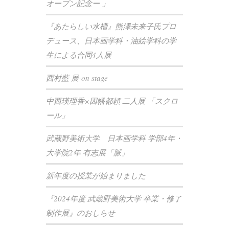
オープン記念ー 」
『あたらしい水槽』熊澤未来子氏プロ
デュース、日本画学科・油絵学科の学
生による合同4人展
西村藍 展-on stage
中西瑛理香×因幡都頼 二人展 「スクロ
ール」
武蔵野美術大学 日本画学科 学部4年・
大学院2年 有志展「脈」
新年度の授業が始まりました
『2024年度 武蔵野美術大学 卒業・修了
制作展』のおしらせ