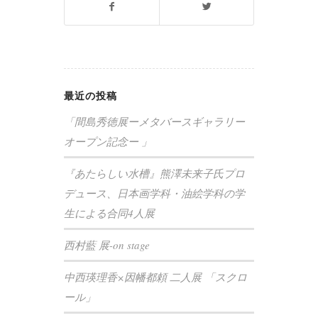
最近の投稿
「間島秀徳展ーメタバースギャラリー
オープン記念ー 」
『あたらしい水槽』熊澤未来子氏プロ
デュース、日本画学科・油絵学科の学
生による合同4人展
西村藍 展-on stage
中西瑛理香×因幡都頼 二人展 「スクロ
ール」