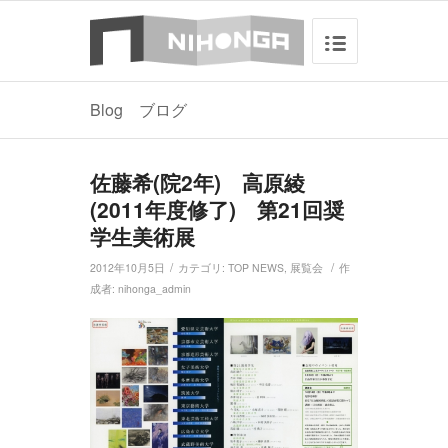
Blog ブログ
佐藤希(院2年) 高原綾
(2011年度修了) 第21回奨
学生美術展
/
/
2012年10月5日
カテゴリ:
TOP NEWS
,
展覧会
作
成者:
nihonga_admin