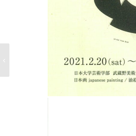
4の気配 武蔵野美術大
学日本画学科研究室ス
タッフ研�...