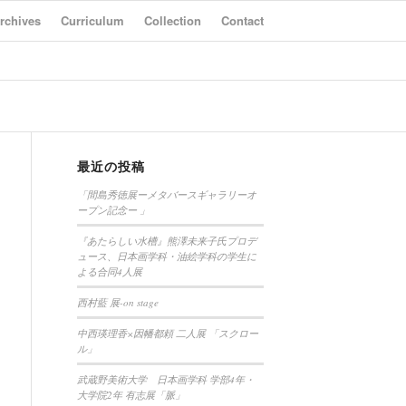
rchives
Curriculum
Collection
Contact
最近の投稿
「間島秀徳展ーメタバースギャラリーオ
ープン記念ー 」
『あたらしい水槽』熊澤未来子氏プロデ
ュース、日本画学科・油絵学科の学生に
よる合同4人展
西村藍 展-on stage
中西瑛理香×因幡都頼 二人展 「スクロー
ル」
武蔵野美術大学 日本画学科 学部4年・
大学院2年 有志展「脈」