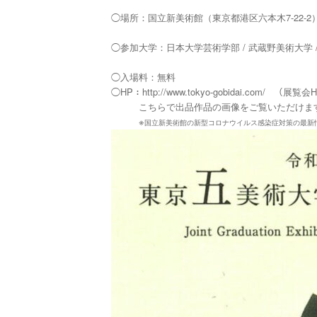
◯場所：
国立新美術館（東京都港区六本木7-22-2
◯参加大学：
日本大学芸術学部 / 武蔵野美術大学 /
◯入場料：無料
◯HP：
http://www.tokyo-gobidai.com/ （展覧
こちらで出品作品の画像をご覧いただけま
※
国立新美術館の新型コロナウイルス感染症対策の最新