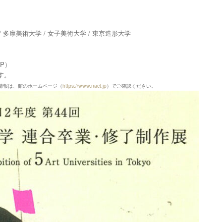
）
 多摩美術大学 / 女子美術大学 / 東京造形大学
会HP）
す。
情報は、館のホームページ（
https://www.nact.jp
）でご確認ください。