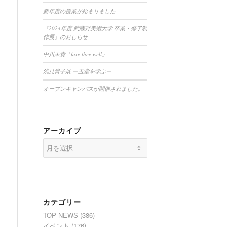
新年度の授業が始まりました
『2024年度 武蔵野美術大学 卒業・修了制
作展』のおしらせ
中川未貴「fare thee well」
浅見貴子展 ー玉堂を学ぶー
オープンキャンパスが開催されました。
アーカイブ
カテゴリー
TOP NEWS
(386)
イベント
(176)