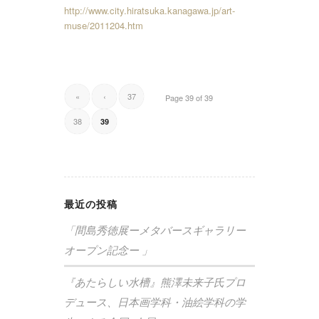
http://www.city.hiratsuka.kanagawa.jp/art-
muse/2011204.htm
«
‹
37
Page 39 of 39
38
39
最近の投稿
「間島秀徳展ーメタバースギャラリー
オープン記念ー 」
『あたらしい水槽』熊澤未来子氏プロ
デュース、日本画学科・油絵学科の学