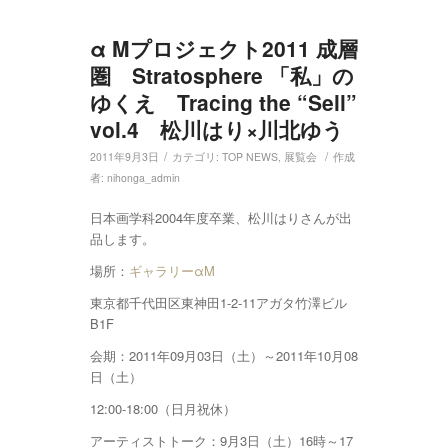
α Mプロジェクト2011 成層
圏 Stratosphere 「私」の
ゆくえ Tracing the “Sell”
vol.4 松川はり×川北ゆう
/
/
2011年9月3日
カテゴリ:
TOP NEWS
,
展覧会
作成
者:
nihonga_admin
日本画学科2004年度卒業、松川はりさんが出
品します。
場所：
ギャラリーαM
東京都千代田区東神田1-2-11アガタ竹澤ビル
B1F
会期：2011年09月03日（土）～2011年10月08
日（土）
12:00-18:00（日月祝休）
アーティストトーク：9月3日（土）16時～17