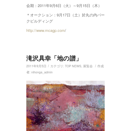
会期：2011年9月6日（火）～9月15日（木）
＊オークション：9月17日（土）於丸の内パー
クビルディング
http://www.mcagp.com
/
滝沢具幸「地の譜」
/
/
2011年9月5日
カテゴリ:
TOP NEWS
,
展覧会
作成
者:
nihonga_admin