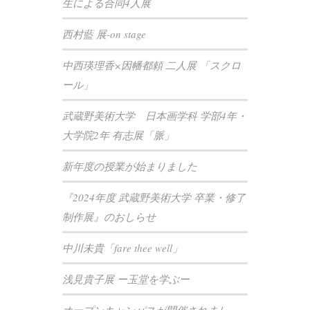
生による合同4人展
西村藍 展-on stage
中西瑛理香×因幡都頼 二人展 「スクロ
ール」
武蔵野美術大学 日本画学科 学部4年・
大学院2年 有志展「脈」
新年度の授業が始まりました
『2024年度 武蔵野美術大学 卒業・修了
制作展』のおしらせ
中川未貴「fare thee well」
浅見貴子展 ー玉堂を学ぶー
オープンキャンパスが開催されまし