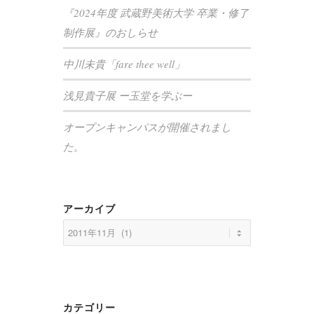
『2024年度 武蔵野美術大学 卒業・修了
制作展』のおしらせ
中川未貴「fare thee well」
浅見貴子展 ー玉堂を学ぶー
オープンキャンパスが開催されまし
た。
アーカイブ
カテゴリー