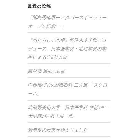
最近の投稿
「間島秀徳展ーメタバースギャラリー
オープン記念ー 」
『あたらしい水槽』熊澤未来子氏プロ
デュース、日本画学科・油絵学科の学
生による合同4人展
西村藍 展-on stage
中西瑛理香×因幡都頼 二人展 「スクロ
ール」
武蔵野美術大学 日本画学科 学部4年・
大学院2年 有志展「脈」
新年度の授業が始まりました