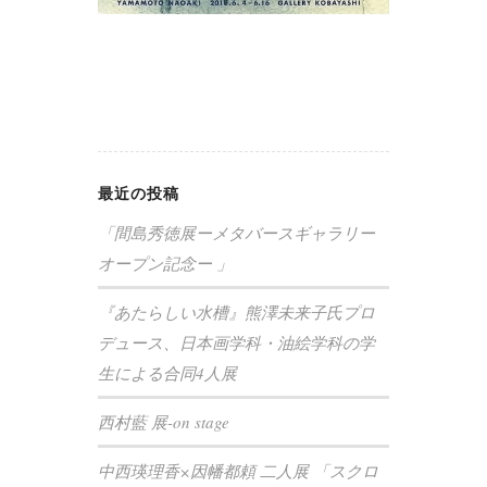
最近の投稿
「間島秀徳展ーメタバースギャラリー
オープン記念ー 」
『あたらしい水槽』熊澤未来子氏プロ
デュース、日本画学科・油絵学科の学
生による合同4人展
西村藍 展-on stage
中西瑛理香×因幡都頼 二人展 「スクロ