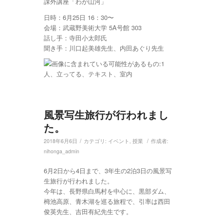
課外講座「わが山河」
日時：6月25日 16：30〜
会場：武蔵野美術大学 5A号館 303
話し手：寺田小太郎氏
聞き手：川口起美雄先生、内田あぐり先生
風景写生旅行が行われまし
た。
/
/
2018年6月6日
カテゴリ:
イベント
,
授業
作成者:
nihonga_admin
6月2日から4日まで、3年生の2泊3日の風景写
生旅行が行われました。
今年は、長野県白馬村を中心に、黒部ダム、
栂池高原、青木湖を巡る旅程で、引率は西田
俊英先生、吉田有紀先生です。