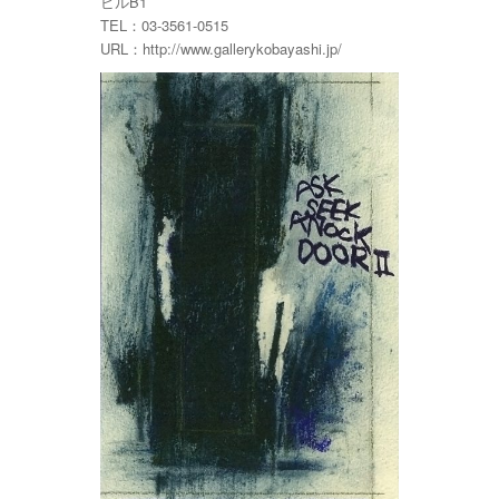
ビルB1
TEL：03-3561-0515
URL：http://www.gallerykobayashi.jp/