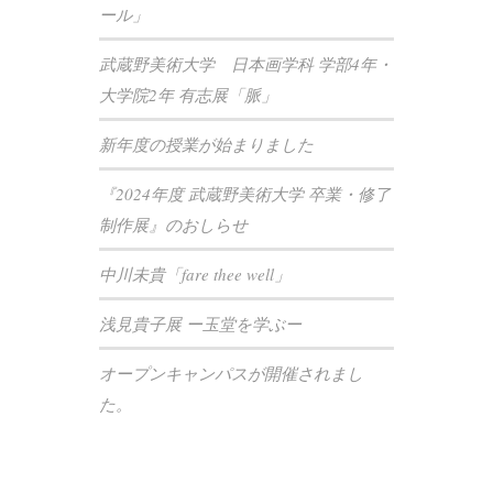
ール」
武蔵野美術大学 日本画学科 学部4年・
大学院2年 有志展「脈」
新年度の授業が始まりました
『2024年度 武蔵野美術大学 卒業・修了
制作展』のおしらせ
中川未貴「fare thee well」
浅見貴子展 ー玉堂を学ぶー
オープンキャンパスが開催されまし
た。