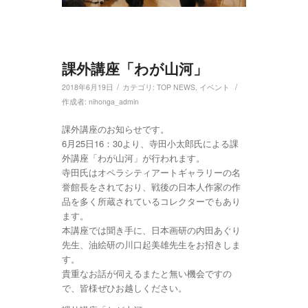
課外講座「わが山河」
/
/
2018年6月19日
カテゴリ:
TOP NEWS
,
イベント
作成者:
nihonga_admin
課外講座のお知らせです。
6月25日16：30より、寺田小太郎氏による課
外講座「わが山河」が行われます。
寺田氏はオペラシティアートギャラリーの名
誉館長をされており、戦後の日本人作家の作
品を多く所蔵されているコレクターでもあり
ます。
本講座では聞き手に、日本画研の内田あぐり
先生、油絵研の川口起美雄先生をお招きしま
す。
貴重なお話が伺えるまたと無い機会ですの
で、皆様ぜひお越しください。