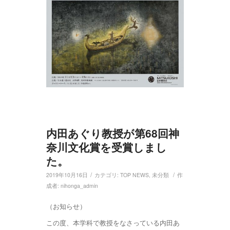
内田あぐり教授が第68回神
奈川文化賞を受賞しまし
た。
/
/
2019年10月16日
カテゴリ:
TOP NEWS
,
未分類
作
成者:
nihonga_admin
（お知らせ）
この度、本学科で教授をなさっている内田あ