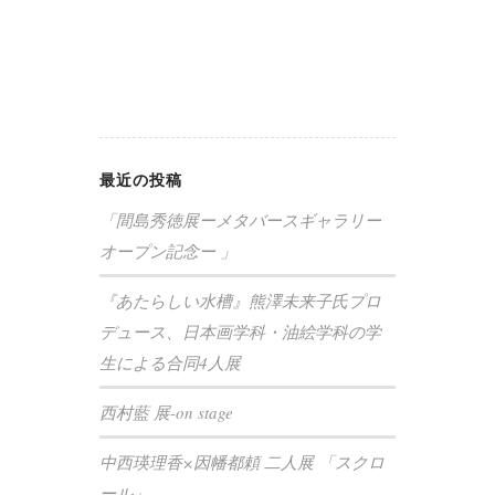
最近の投稿
「間島秀徳展ーメタバースギャラリー
オープン記念ー 」
『あたらしい水槽』熊澤未来子氏プロ
デュース、日本画学科・油絵学科の学
生による合同4人展
西村藍 展-on stage
中西瑛理香×因幡都頼 二人展 「スクロ
ール」