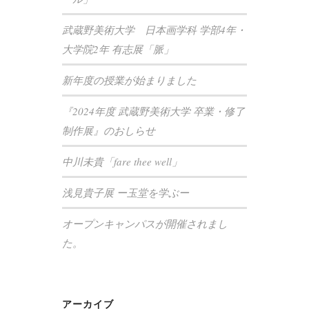
武蔵野美術大学 日本画学科 学部4年・
大学院2年 有志展「脈」
新年度の授業が始まりました
『2024年度 武蔵野美術大学 卒業・修了
制作展』のおしらせ
中川未貴「fare thee well」
浅見貴子展 ー玉堂を学ぶー
オープンキャンパスが開催されまし
た。
アーカイブ