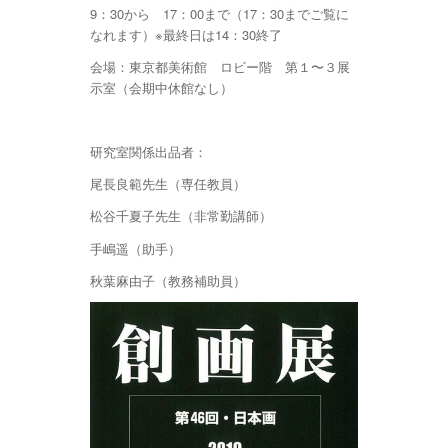
9：30から 17：00まで（17：30までご覧に
なれます）※最終日は14：30終了
会場：東京都美術館 ロビー階 第１〜３展
示室（会期中休館なし）
研究室関係出品者：
尾長良範先生（専任教員）
松谷千夏子先生（非常勤講師）
手嶋遥（助手）
秋葉麻由子（教務補助員）