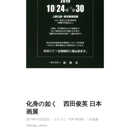
化身の如く 西田俊英 日本
画展
/
/
2019年10月23日
カテゴリ:
TOP NEWS
作成者:
nihonga_admin