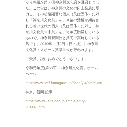
ぐり教授が第68回神奈川文化賞を受賞しまし
た。この賞は、神奈川の文化の向上発展に尽
力し、その功績顕著な個人（又は団体）に対
し「神奈川文化賞」を、今後の活躍が期待さ
れる若い世代の個人（又は団体）に対し「神
奈川文化賞未来賞」を、毎年度贈呈している
もので、神奈川新聞社と共同で実施している
賞です。2019年11月3日（日・祝）に神奈川
文化賞・スポーツ賞贈呈式が行われます。
ご受賞、誠におめでとうございます。
令和元年度(第68回)「神奈川文化賞」ホーム
ページ
http://www.pref.kanagawa.jp/docs/yi4/prs/r1286774.html
神奈川新聞-記事
https://www.kanaloco.jp/article/entry-
201418.html