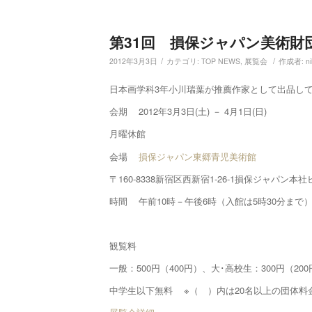
第31回 損保ジャパン美術財
/
/
2012年3月3日
カテゴリ:
TOP NEWS
,
展覧会
作成者:
n
日本画学科3年小川瑞葉が推薦作家として出品し
会期 2012年3月3日(土) － 4月1日(日)
月曜休館
会場
損保ジャパン東郷青児美術館
〒160-8338新宿区西新宿1-26-1損保ジャパン本社
時間 午前10時－午後6時（入館は5時30分まで
観覧料
一般：500円（400円）、大･高校生：300円（20
中学生以下無料 ※（ ）内は20名以上の団体料