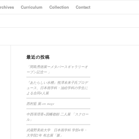
rchives
Curriculum
Collection
Contact
最近の投稿
「間島秀徳展ーメタバースギャラリーオ
ープン記念ー 」
『あたらしい水槽』熊澤未来子氏プロデ
ュース、日本画学科・油絵学科の学生に
よる合同4人展
西村藍 展-on stage
中西瑛理香×因幡都頼 二人展 「スクロー
ル」
武蔵野美術大学 日本画学科 学部4年・
大学院2年 有志展「脈」