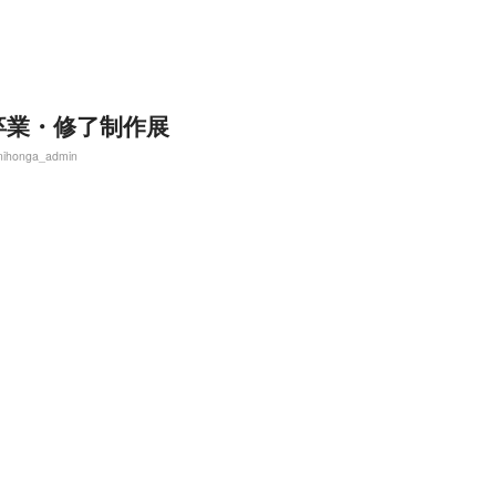
卒業・修了制作展
nihonga_admin