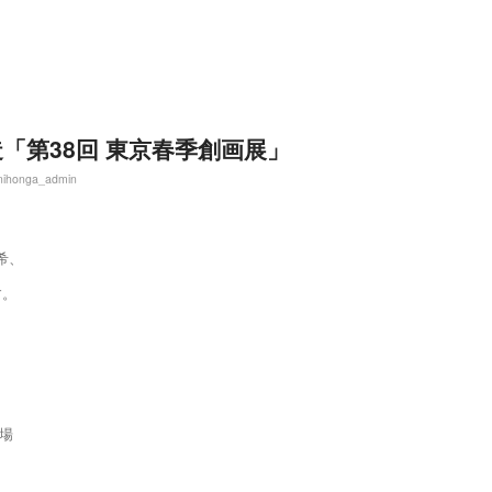
「第38回 東京春季創画展」
nihonga_admin
希、
す。
閉場