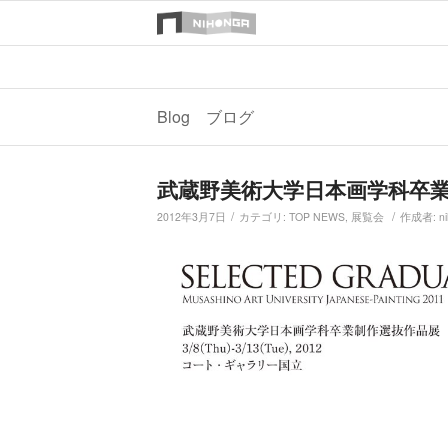
Blog ブログ
武蔵野美術大学日本画学科卒
/
/
2012年3月7日
カテゴリ:
TOP NEWS
,
展覧会
作成者:
n