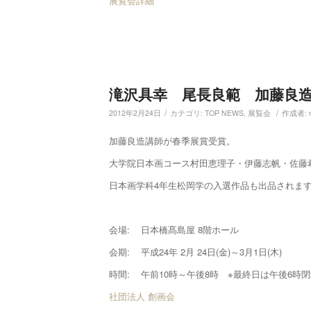
展覧会詳細
滝沢具幸 尾長良範 加藤良造
/
/
2012年2月24日
カテゴリ:
TOP NEWS
,
展覧会
作成者:
加藤良造講師が春季展賞受賞。
大学院日本画コース村田恵理子・伊藤志帆・佐藤
日本画学科4年生松岡学の入選作品も出品されま
会場: 日本橋髙島屋 8階ホール
会期: 平成24年 2月 24日(金)～3月1日(木)
時間: 午前10時～午後8時 ※最終日は午後6時
社団法人 創画会