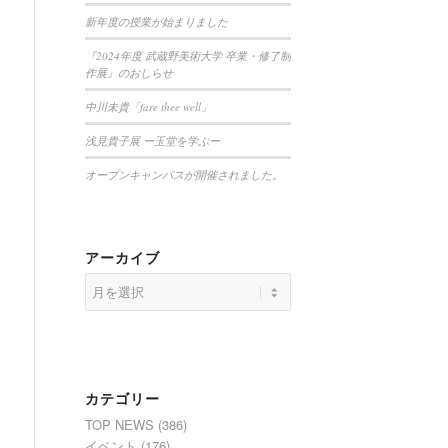
新年度の授業が始まりました
『2024年度 武蔵野美術大学 卒業・修了制
作展』のおしらせ
中川未貴「fare thee well」
浅見貴子展 ー玉堂を学ぶー
オープンキャンパスが開催されました。
アーカイブ
カテゴリー
TOP NEWS
(386)
イベント
(176)