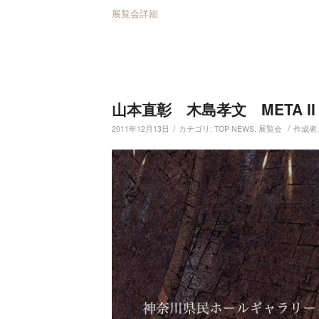
展覧会詳細
山本直彰 木島孝文 META II 
/
/
2011年12月13日
カテゴリ:
TOP NEWS
,
展覧会
作成者