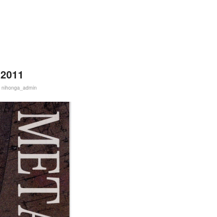
2011
:
nihonga_admin