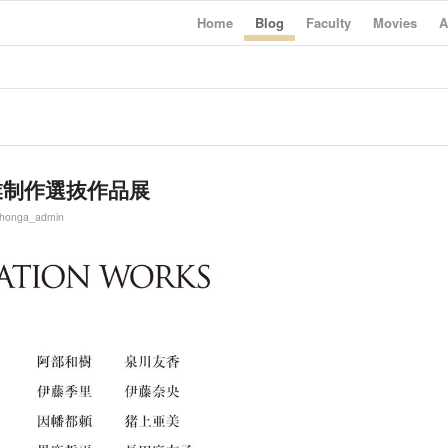
Home
Blog
Faculty
Movies
A
業制作選抜作品展
ihonga_admin