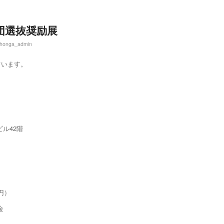
団選抜奨励展
ihonga_admin
ています。
ビル42階
）
0円）
金