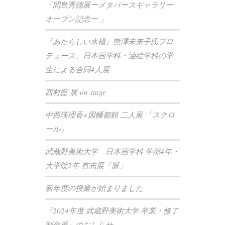
「間島秀徳展ーメタバースギャラリー
オープン記念ー 」
『あたらしい水槽』熊澤未来子氏プロ
デュース、日本画学科・油絵学科の学
生による合同4人展
西村藍 展-on stage
中西瑛理香×因幡都頼 二人展 「スクロ
ール」
武蔵野美術大学 日本画学科 学部4年・
大学院2年 有志展「脈」
新年度の授業が始まりました
『2024年度 武蔵野美術大学 卒業・修了
制作展』のおしらせ