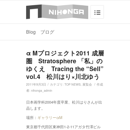
Blog ブログ
α Mプロジェクト2011 成層
圏 Stratosphere 「私」の
ゆくえ Tracing the “Sell”
vol.4 松川はり×川北ゆう
/
/
2011年9月3日
カテゴリ:
TOP NEWS
,
展覧会
作成
者:
nihonga_admin
日本画学科2004年度卒業、松川はりさんが出
品します。
場所：
ギャラリーαM
東京都千代田区東神田1-2-11アガタ竹澤ビル