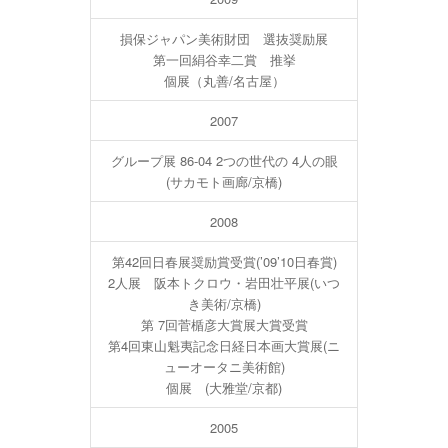
損保ジャパン美術財団 選抜奨励展
第一回絹谷幸二賞 推挙
個展（丸善/名古屋）
2007
グループ展 86-04 2つの世代の 4人の眼
(サカモト画廊/京橋)
2008
第42回日春展奨励賞受賞(’09’10日春賞)
2人展 阪本トクロウ・岩田壮平展(いつ
き美術/京橋)
第 7回菅楯彦大賞展大賞受賞
第4回東山魁夷記念日経日本画大賞展(ニ
ューオータニ美術館)
個展 (大雅堂/京都)
2005