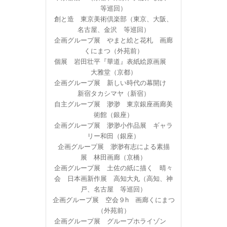
等巡回）
創と造 東京美術倶楽部（東京、大阪、
名古屋、金沢 等巡回）
企画グループ展 やまと絵と花札 画廊
くにまつ（外苑前）
個展 岩田壮平『華道』表紙絵原画展
大雅堂（京都）
企画グループ展 新しい時代の幕開け
新宿タカシマヤ（新宿）
自主グループ展 渺渺 東京銀座画廊美
術館（銀座）
企画グループ展 渺渺小作品展 ギャラ
リー和田（銀座）
企画グループ展 渺渺有志による素描
展 林田画廊（京橋）
企画グループ展 土佐の紙に描く 晴々
会 日本画新作展 高知大丸（高知、神
戸、名古屋 等巡回）
企画グループ展 空会９h 画廊くにまつ
（外苑前）
企画グループ展 グループホライゾン