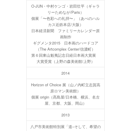
O-JUN・中村ケンゴ・岩田壮平（ギャラ
リーためなが/Paris）
個展「〜色彩への礼拝〜」（あべのハル
カス近鉄本店/大阪）
日本経済新聞 ファミリーカレンダー原
画制作
ギグメンタ2015 日本画のハードコア
（The Artcomplex Center/信濃町）
第６回東山魁夷記念日経日本画大賞展
大賞受賞（上野の森美術館/上野）
2014
Horizon of Choice 展（山ノ内町立志賀高
原ロマン美術館）
個展 origin（髙島屋/日本橋、横浜、名古
屋、京都、大阪、岡山）
2013
八戸市美術館特別展「道–そして、希望の