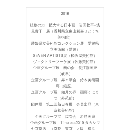
2019
植物の力 拡大する日本画 岩田壮平=浅
見貴子 展（香川県立東山魁夷せとうち
美術館）
愛媛県立美術館コレクション展 愛媛県
立美術館（愛媛）
SEVEN ARTISTS展（松坂屋美術館）
ヴィクトリーブーケ展（佐藤美術館）
企画グループ展 奏の会 長江洞画廊
（岐阜）
企画グループ展 昇々華会 鈴木美術画
廊（銀座）
企画グループ展 如月の鼎 画廊くにま
つ（外苑前）
団体展 第二回新日春展 会員出品（東
京都美術館）
企画グループ展 煌春会 岩勝画廊
企画グループ展 Timeless2019 タカシマ
ヤ京都店 （京都、東京、大阪、横浜