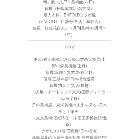
朝」展（八戸市美術館/八戸）
個展（松坂屋本店/名古屋）
婦人衣料 ENFOLDコラボ服
（ENFOLD、伊勢丹/各店、基幹店）
連載「粋狂花盗人」（月刊美術/10月号〜
1年）
2012
第5回東山魁夷記念日経日本画大賞展(上
野の森美術館/上野)
個展(近鉄百貨本展/阿部野)
個展(三越本店/日本橋他巡回)
個展(丸広百貨店/川越)
3人展 アートフェア東京(国際フォーラ
ム/有楽町)
日中美術展 東洋美術の未来を探る−日本
画と工筆画–
（東京美術倶楽部/芝 中国国家博物館/北
京）
きずな3.11展(高島屋/日本橋他)
髙島屋夏の小扇子原画制作(髙島屋資料館/