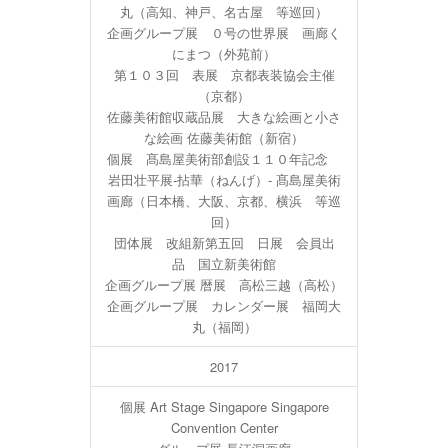
丸（高知、神戸、名古屋 等巡回）
企画グループ展 ０号の世界展 画廊く
にまつ（外苑前）
第１０３回 表展 京都表装協会主催
（京都）
佐藤美術館収蔵品展 大きな絵画と小さ
な絵画 佐藤美術館（新宿）
個展 髙島屋美術部創設１１０年記念
岩田壮平展-拈華（ねんげ）- 髙島屋美術
画廊（日本橋、大阪、京都、横浜 等巡
回）
団体展 改組新第五回 日展 会員出
品 国立新美術館
企画グループ展 暦展 高松三越（高松）
企画グループ展 カレンダー展 福岡大
丸（福岡）
2017
個展 Art Stage Singapore Singapore
Convention Center