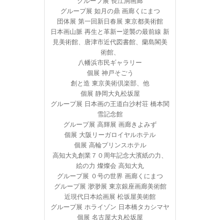
グループ展 長江洞画廊
グループ展 如月の鼎 画廊くにまつ
団体展 第一回新日春展 東京都美術館
日本画山脈 再生と革新ー逆襲の最前線 新
見美術館、唐津市近代図書館、蘭島閣美
術館、
八幡浜市民ギャラリー
個展 神戸そごう
創と造 東京美術倶楽部、他
個展 静岡大丸松坂屋
グループ展 日本画の王道白沙村荘 橋本関
雪記念館
グループ展 高輝展 画廊きよみず
個展 大阪リーガロイヤルホテル
個展 高輪プリンスホテル
高知大丸創業７０周年記念大濱紙の力、
絵の力 燦燦会 高知大丸
グループ展 ０号の世界 画廊くにまつ
グループ展 渺渺展 東京銀座画廊美術館
近現代日本絵画展 松坂屋美術館
グループ展 ホライゾン 日本橋タカシマヤ
個展 名古屋大丸松坂屋