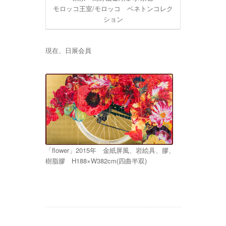
モロッコ王室/モロッコ ベネトンコレク
ション
現在、日展会員
「flower」2015年 金紙屏風、岩絵具、膠、
樹脂膠 H188×W382cm(四曲半双)