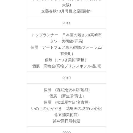
大阪)
文藝春秋10月号目次原画制作
2011
トップランナー 日本画の若き力(高崎市
タワー美術館/群馬)
個展 アートフェア東京(国際フォーラム/
有楽町)
個展（いつき美術/新橋）
個展 高輪会(高輪プリンスホテル/品川)
2010
個展 (西武池袋本店/池袋)
個展 (新生堂/青山)
個展 (松坂屋本店/名古屋)
いのちのかがやき 花鳥画の現在(天心記
念五浦美術館)
第42回日展特選
2009