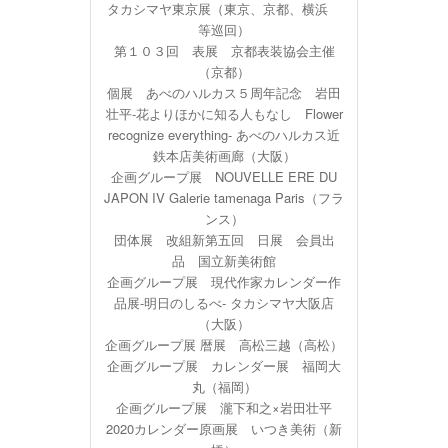
タカシマヤ東京展（東京、京都、横浜
等巡回）
第１０３回 表展 京都表装協会主催
（京都）
個展 あべのハルカス５周年記念 岩田
壮平-花よりほかに知る人もなし Flower
recognize everything- あべのハルカス近
鉄本店美術画廊（大阪）
企画グループ展 NOUVELLE ERE DU
JAPON IV Galerie tamenaga Paris（フラ
ンス）
団体展 改組新第五回 日展 会員出
品 国立新美術館
企画グループ展 現代作家カレンダー作
品展-明日のしるべ- タカシマヤ大阪店
（大阪）
企画グループ展 暦展 高松三越（高松）
企画グループ展 カレンダー展 福岡大
丸（福岡）
企画グループ展 瀧下和之×岩田壮平
2020カレンダー原画展 いつき美術（新