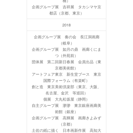
橋）
企画グループ展 吉祥展 タカシマヤ京
都店（京都、東京）
2018
企画グループ展 奏の会 長江洞画廊
（岐阜）
企画グループ展 如月の鼎 画廊くにま
つ（外苑前）
団体展 第二回新日春展 会員出品（東
京都美術館）
アートフェア東京 新生堂ブース 東京
国際フォーラム（有楽町）
創と造 東京美術倶楽部（東京、大阪、
名古屋、金沢 等巡回）
個展 大丸松坂屋（静岡）
自主グループ展 渺渺 東京銀座画廊美
術館（銀座）
企画グループ展 高輝展 画廊きよみず
（京都）
土佐の紙に描く 日本画新作展 高知大