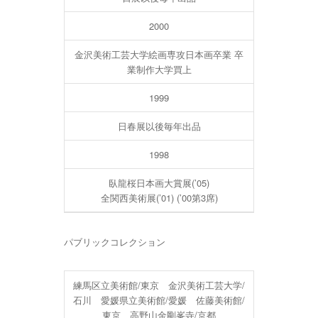
2000
金沢美術工芸大学絵画専攻日本画卒業 卒
業制作大学買上
1999
日春展以後毎年出品
1998
臥龍桜日本画大賞展(’05)
全関西美術展(’01) (’00第3席)
パブリックコレクション
練馬区立美術館/東京 金沢美術工芸大学/
石川 愛媛県立美術館/愛媛 佐藤美術館/
東京 高野山金剛峯寺/京都