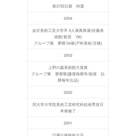
第37回日展 特選
2004
金沢美術工芸大学卒 6人展禺禺展(佐藤美
術館/新宿 ’06)
グループ展 夢限’04展(戸村美術/京橋)
2003
上野の森美術館大賞展
グループ展 渺渺展(藤屋画廊等/銀座 以
降毎年出品)
2002
同大学大学院美術工芸研究科絵画専攻日
本画修了
2001
日展以後毎年出品