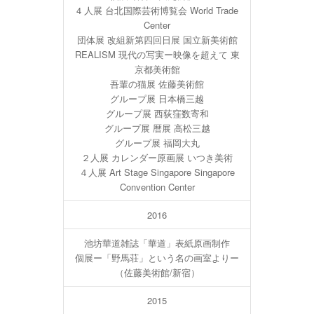
4 人展 台北国際芸術博覧会 World Trade
Center
団体展 改組新第四回日展 国立新美術館
REALISM 現代の写実ー映像を超えて 東
京都美術館
吾輩の猫展 佐藤美術館
グループ展 日本橋三越
グループ展 西荻窪数寄和
グループ展 暦展 高松三越
グループ展 福岡大丸
２人展 カレンダー原画展 いつき美術
４人展 Art Stage Singapore Singapore
Convention Center
2016
池坊華道雑誌「華道」表紙原画制作
個展ー「野馬荘」という名の画室よりー
（佐藤美術館/新宿）
2015