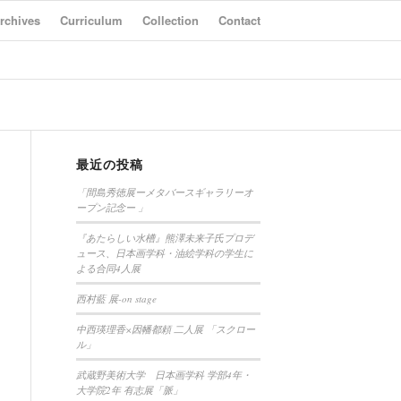
rchives
Curriculum
Collection
Contact
最近の投稿
「間島秀徳展ーメタバースギャラリーオ
ープン記念ー 」
『あたらしい水槽』熊澤未来子氏プロデ
ュース、日本画学科・油絵学科の学生に
よる合同4人展
西村藍 展-on stage
中西瑛理香×因幡都頼 二人展 「スクロー
ル」
武蔵野美術大学 日本画学科 学部4年・
大学院2年 有志展「脈」