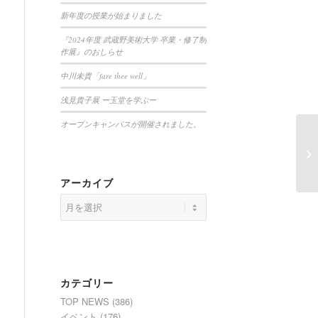
新年度の授業が始まりました
『2024年度 武蔵野美術大学 卒業・修了制
作展』のおしらせ
中川未貴「fare thee well」
浅見貴子展 ー玉堂を学ぶー
オープンキャンパスが開催されました。
アーカイブ
カテゴリー
TOP NEWS
(386)
イベント
(176)