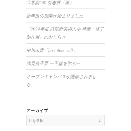
大学院2年 有志展「脈」
新年度の授業が始まりました
『2024年度 武蔵野美術大学 卒業・修了
制作展』のおしらせ
中川未貴「fare thee well」
浅見貴子展 ー玉堂を学ぶー
オープンキャンパスが開催されまし
た。
アーカイブ