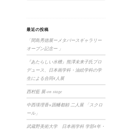
最近の投稿
「間島秀徳展ーメタバースギャラリー
オープン記念ー 」
『あたらしい水槽』熊澤未来子氏プロ
デュース、日本画学科・油絵学科の学
生による合同4人展
西村藍 展-on stage
中西瑛理香×因幡都頼 二人展 「スクロ
ール」
武蔵野美術大学 日本画学科 学部4年・