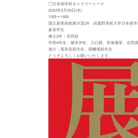
◯日本画学科ギャラリートーク
2024年2月29日(木)
15時〜16時
国立新美術館展示室2A 武蔵野美術大学日本画
参加学生
修士2年：吉田紋
学部4年生：榎本伊吹、川口茜、長塚優菜、吉田
進行：尾長良範先生、因幡都頼先生
どうぞよろしくお願いいたします。