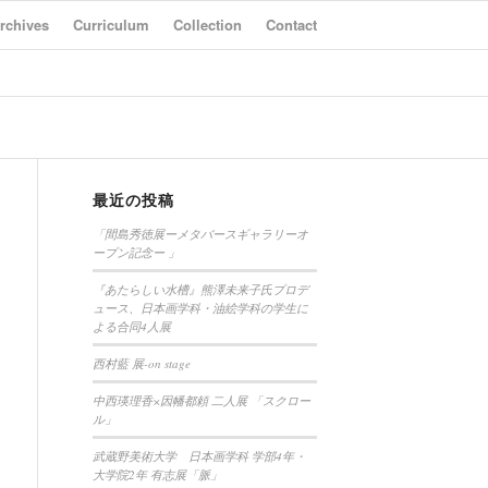
rchives
Curriculum
Collection
Contact
最近の投稿
「間島秀徳展ーメタバースギャラリーオ
ープン記念ー 」
『あたらしい水槽』熊澤未来子氏プロデ
ュース、日本画学科・油絵学科の学生に
よる合同4人展
西村藍 展-on stage
中西瑛理香×因幡都頼 二人展 「スクロー
ル」
武蔵野美術大学 日本画学科 学部4年・
大学院2年 有志展「脈」