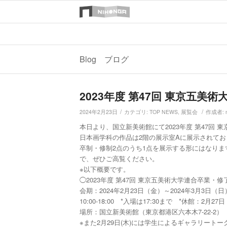
Blog ブログ
2023年度 第47回 東京五美
/
/
2024年2月23日
カテゴリ:
TOP NEWS
,
展覧会
作成者:
本日より、国立新美術館にて2023年度 第47回
日本画学科の作品は2階の展示室Aに展示されてお
卒制・修制2点のうち1点を展示する形にはなり
で、ぜひご高覧ください。
※以下概要です。
◯2023年度 第47回 東京五美術大学連合卒業・
会期：2024年2月23日（金）～2024年3月3日（日
10:00-18:00 *入場は17:30まで *休館：2月27日
場所：国立新美術館（東京都港区六本木7-22-2）
※また2月29日(木)には学生によるギャラリート