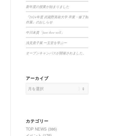
新年度の授業が始まりました
『2024年度 武蔵野美術大学 卒業・修了制
作展』のおしらせ
中川未貴「fare thee well」
浅見貴子展 ー玉堂を学ぶー
オープンキャンパスが開催されました。
アーカイブ
カテゴリー
TOP NEWS
(386)
イベント
(176)