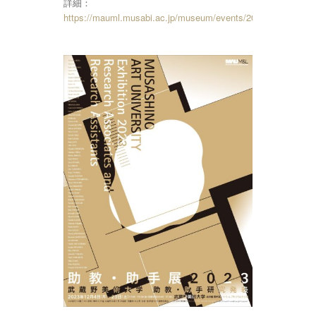
詳細：
https://mauml.musabi.ac.jp/museum/events/20678/