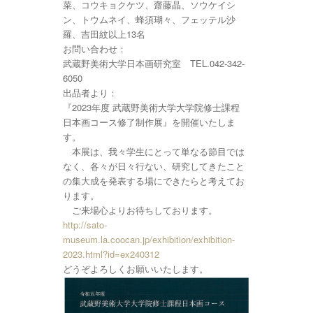
菜、コウキョクケツ、齋藤晶、ソウケイシ
ン、トウムネイ、蜂須瑚々、フェッテル沙
羅、吉田紋以上13名
お問い合わせ：
武蔵野美術大学日本画研究室 TEL.042-342-
6050
出品者より：
『2023年度 武蔵野美術大学大学院修士課程
日本画コース修了制作展』を開催いたしま
す。
本展は、我々学生にとって単なる節目では
なく、各々が日々行ない、研究してきたこと
の集大成を発表する場にできたらと考えてお
ります。
ご来場心よりお待ちしております。
http://sato-
museum.la.coocan.jp/exhibition/exhibition-
2023.html?id=ex240312
どうぞよろしくお願いいたします。