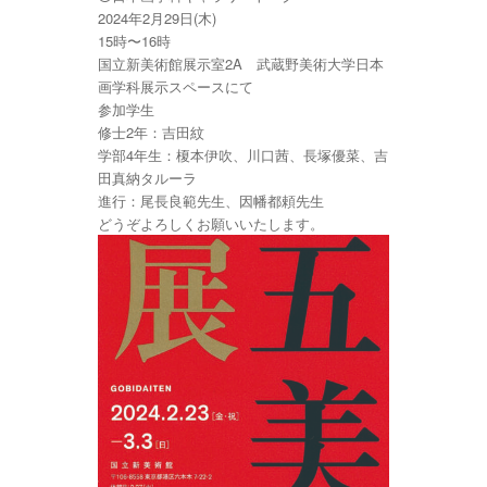
2024年2月29日(木)
15時〜16時
国立新美術館展示室2A 武蔵野美術大学日本
画学科展示スペースにて
参加学生
修士2年：吉田紋
学部4年生：榎本伊吹、川口茜、長塚優菜、吉
田真納タルーラ
進行：尾長良範先生、因幡都頼先生
どうぞよろしくお願いいたします。