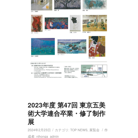
2023年度 第47回 東京五美
術大学連合卒業・修了制作
展
/
/
2024年2月23日
カテゴリ:
TOP NEWS
,
展覧会
作
成者:
nihonga_admin