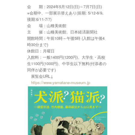
会 期：2024年5月12日(日)～7月7日(日)
※会期中、一部展示替えあり(前期: 5/12-6/9､
後期:6/11-7/7)
会 場：山種美術館
主 催：山種美術館、日本経済新聞社
開館時間：午前10時～午後5時 (入館は午後4
時30分まで)
休館日：月曜日
入館料：一般1400円(1200円)、大学生・高校
生1100円(1000円)、中学生以下無料(付添者の
同伴が必要です)
展覧会URL↓
https://www.yamatane-museum.jp