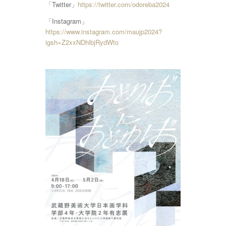
「Twitter」
https://twitter.com/odoreba2024
「Instagram」
https://www.instagram.com/maujp2024?
igsh=Z2xxNDhlbjRydWto