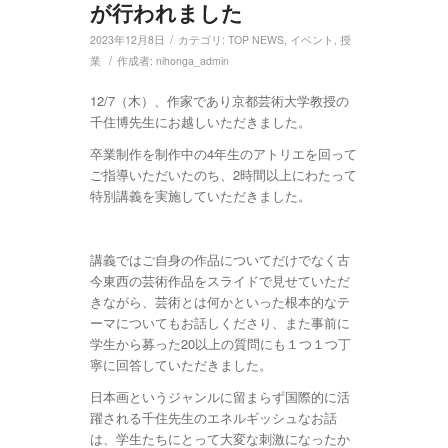
が行われました
/
2023年12月8日
カテゴリ:
TOP NEWS
,
イベント
,
授
/
業
作成者:
nihonga_admin
12/7（木）、作家であり京都芸術大学教授の
千住博先生にお越しいただきました。
卒業制作を制作中の4年生のアトリエを回って
ご指導いただいたのち、2時間以上にわたって
特別講義を実施していただきました。
講義ではご自身の作品についてだけでなく古
今東西の芸術作品をスライドで見せていただ
きながら、芸術とは何かといった根本的なテ
ーマについてもお話しくださり、また事前に
学生から募った20以上の質問にも１つ１つ丁
寧に回答していただきました。
日本画というジャンルに留まらず国際的に活
躍される千住先生のエネルギッシュなお話
は、学生たちにとって大変な刺激になったか