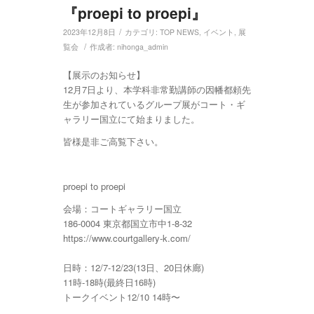
『proepi to proepi』
/
2023年12月8日
カテゴリ:
TOP NEWS
,
イベント
,
展
/
覧会
作成者:
nihonga_admin
【展示のお知らせ】
12月7日より、本学科非常勤講師の因幡都頼先
生が参加されているグループ展がコート・ギ
ャラリー国立にて始まりました。
皆様是非ご高覧下さい。
proepi to proepi
会場：コートギャラリー国立
186-0004 東京都国立市中1-8-32
https://www.courtgallery-k.com/
日時：12/7-12/23(13日、20日休廊)
11時-18時(最終日16時)
トークイベント12/10 14時〜