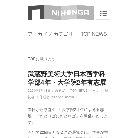
アーカイブ カテゴリー: TOP NEWS
TOPに載ります
武蔵野美術大学日本画学科
学部4年・大学院2年有志展
/
2024年4月18日
カテゴリ:
TOP NEWS
,
イベント
,
展
/
覧会
作成者:
nihonga_admin
本日から学部4年・大学院2年生による有志
展 「おどりばにおどれば」を開催いたしま
す。
今年で22回目となるこの展覧会は、学生が主