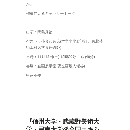
が』
作家によるギャラリートーク
出演：間島秀徳
ゲスト：小金沢智氏(本学非常勤講師、東北芸
術工科大学専任講師)
日時：11月18日(土) 13時20分～ (約40分)
会場：企画展示室(要企画展入場券)
申込不要
『信州大学・武蔵野美術大
学・甲南大学発合同エキシ