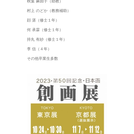
秋葉 麻由子（助教）
村上 のどか（教務補助）
顔 湛（修士１年）
何 承霖（修士１年）
持丸 有紗（修士１年）
李 信（４年）
その他卒業生多数