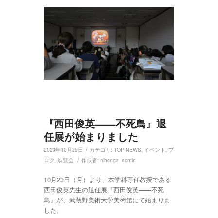
『西田俊英——不死鳥』退
任展が始まりました
/
2023年10月25日
カテゴリ:
TOP NEWS
,
イベント
,
ブ
/
ログ
,
展覧会
作成者:
nihonga_admin
10月23日（月）より、本学科専任教授である
西田俊英先生の退任展『西田俊英——不死
鳥』が、武蔵野美術大学美術館にて始まりま
した。