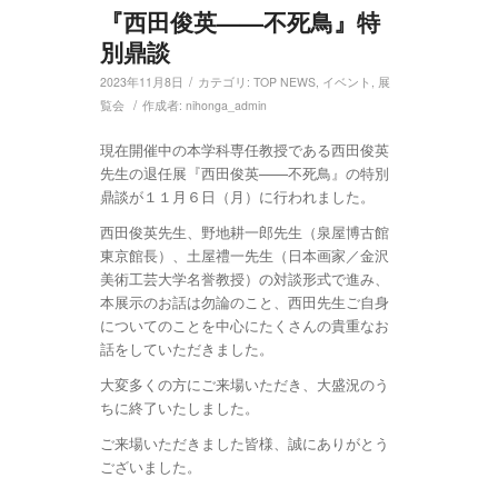
『西田俊英——不死鳥』特
別鼎談
/
2023年11月8日
カテゴリ:
TOP NEWS
,
イベント
,
展
/
覧会
作成者:
nihonga_admin
現在開催中の本学科専任教授である西田俊英
先生の退任展『西田俊英——不死鳥』の特別
鼎談が１１月６日（月）に行われました。
西田俊英先生、野地耕一郎先生（泉屋博古館
東京館長）、土屋禮一先生（日本画家／金沢
美術工芸大学名誉教授）の対談形式で進み、
本展示のお話は勿論のこと、西田先生ご自身
についてのことを中心にたくさんの貴重なお
話をしていただきました。
大変多くの方にご来場いただき、大盛況のう
ちに終了いたしました。
ご来場いただきました皆様、誠にありがとう
ございました。