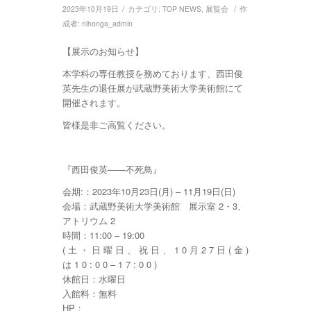
/
/
2023年10月19日
カテゴリ:
TOP NEWS
,
展覧会
作
成者:
nihonga_admin
【展示のお知らせ】
本学科の専任教授を務めております、西田俊
英先生の退任展が武蔵野美術大学美術館にて
開催されます。
皆様是非ご高覧ください。
『西田俊英——不死鳥』
会期:：2023年10月23日(月) – 11月19日(日)
会場：武蔵野美術大学美術館 展示室 2・3、
アトリウム 2
時間：11:00 – 19:00
( 土 ・ 日 曜 日 、 祝 日 、 1 0 月 2 7 日 ( 金 )
は 1 0 : 0 0 – 1 7 : 0 0 )
休館日：水曜日
入館料：無料
HP：