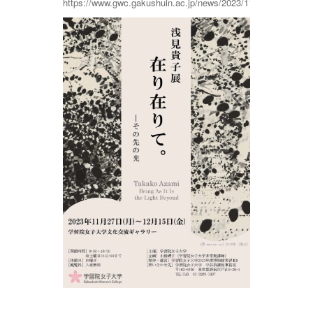
https://www.gwc.gakushuin.ac.jp/news/2023/11/post_479.htm