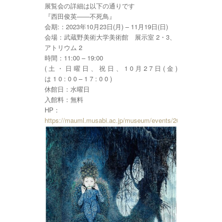
展覧会の詳細は以下の通りです
『西田俊英——不死鳥』
会期:：2023年10月23日(月) – 11月19日(日)
会場：武蔵野美術大学美術館 展示室 2・3、
アトリウム 2
時間：11:00 – 19:00
( 土 ・ 日 曜 日 、 祝 日 、 1 0 月 2 7 日 ( 金 )
は 1 0 : 0 0 – 1 7 : 0 0 )
休館日：水曜日
入館料：無料
HP：
https://mauml.musabi.ac.jp/museum/events/20679/