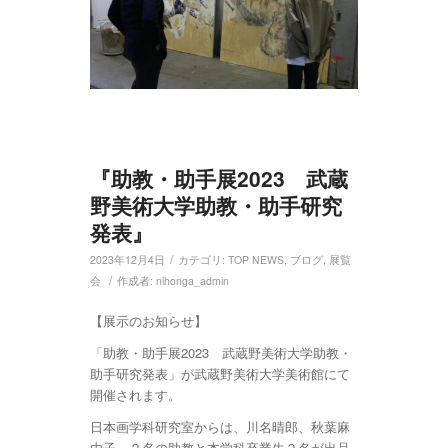
『助教・助手展2023 武蔵
野美術大学助教・助手研究
発表』
/
2023年12月4日
カテゴリ:
TOP NEWS
,
ブログ
,
展覧
/
会
作成者:
nihonga_admin
【展示のお知らせ】
「助教・助手展2023 武蔵野美術大学助教・
助手研究発表」が武蔵野美術大学美術館にて
開催されます。
日本画学科研究室からは、川名晴郎、秋葉麻
由子、２名の助教と本学科卒業生２名が出品