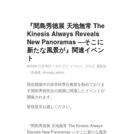
『間島秀徳展 天地無常 The
Kinesis Always Reveals
New Panoramas ―そこに
新たな風景が』関連イベン
ト
/
2023年11月16日
カテゴリ:
イベント
,
ブログ
,
展覧会
/
作成者:
nihonga_admin
現在開催中の本学科専任教授を勤めておりま
す間島秀徳先生の個展に関連したイベントが
開催されます。
皆様是非お越しください。
『間島秀徳展 天地無常 The Kinesis Always
Reveals New Panoramas ―そこに新たな風景