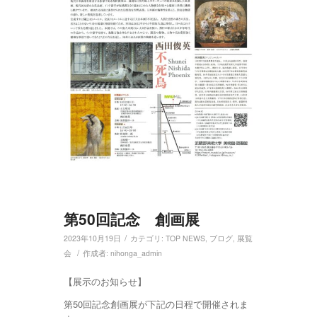
第50回記念 創画展
/
2023年10月19日
カテゴリ:
TOP NEWS
,
ブログ
,
展覧
/
会
作成者:
nihonga_admin
【展示のお知らせ】
第50回記念創画展が下記の日程で開催されま