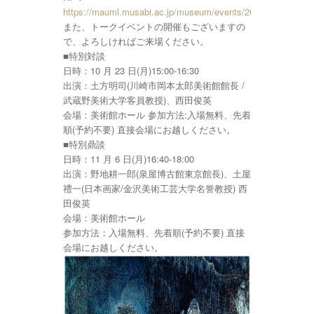
https://mauml.musabi.ac.jp/museum/events/20679/
また、トークイベントの開催もございますの
で、よろしければご来場ください。
■特別対談
日時：10 月 23 日(月)15:00-16:30
出演：土方明司(川崎市岡本太郎美術館館長 /
武蔵野美術大学客員教授)、西田俊英
会場：美術館ホール 参加方法:入場無料、先着
順(予約不要) 直接会場にお越しください。
■特別鼎談
日時：11 月 6 日(月)16:40-18:00
出演：野地耕一郎(泉屋博古館東京館長)、土屋
禮一(日本画家/金沢美術工芸大学名誉教授) 西
田俊英
会場：美術館ホール
参加方法：入場無料、先着順(予約不要) 直接
会場にお越しください。