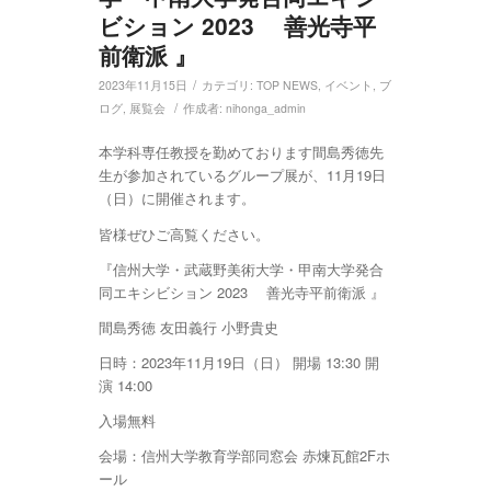
ビション 2023 善光寺平
前衛派 』
/
2023年11月15日
カテゴリ:
TOP NEWS
,
イベント
,
ブ
/
ログ
,
展覧会
作成者:
nihonga_admin
本学科専任教授を勤めております間島秀徳先
生が参加されているグループ展が、11月19日
（日）に開催されます。
皆様ぜひご高覧ください。
『信州大学・武蔵野美術大学・甲南大学発合
同エキシビション 2023 善光寺平前衛派 』
間島秀徳 友田義行 小野貴史
日時：2023年11月19日（日） 開場 13:30 開
演 14:00
入場無料
会場：信州大学教育学部同窓会 赤煉瓦館2Fホ
ール