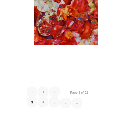
‹
1
2
Page 3 of 52
4
5
3
›
»